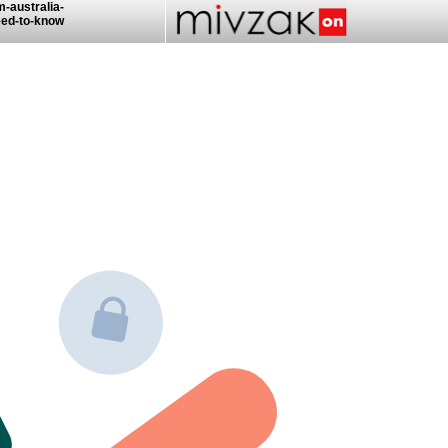
m-australia-
eed-to-know