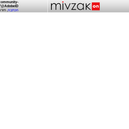
/community-
07@AdobeID
הכתבה
חזרה 