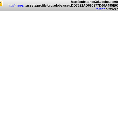
http://substance3d.adobe.com
יציאה לעמוד
,
assets/profile/org.adobe.user:DD7522AD690877D60A495E
.
חדשות
, לאתר ה